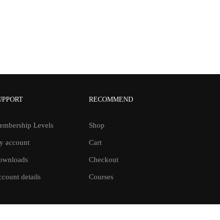
UPPORT
RECOMMEND
embership Levels
Shop
y account
Cart
ownloads
Checkout
count details
Courses