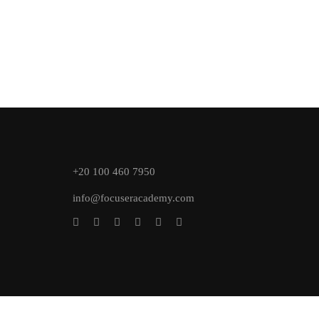
+20 100 460 7950
info@focuseracademy.com