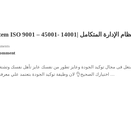
Integrated Management System ISO 9001 – 45001- 14001| م الإدارة المتكامل
ments
Comment
بتشتغل فى مجال توكيد الجودة وعايز تطور من نفسك عايز تأهل نفسك وتشتغ 
اختيارك الصحيح👌 لان وظيفة توكيد الجودة بتعتمد علي معرفتك وفهمك للمواصفات الدولية الآيزو وانك تكون ملم بأكثر …