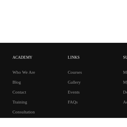
ACADEMY
LINKS
S
Who We Are
Courses
M
Blog
Gallery
M
Contact
Events
D
Training
FAQs
Ac
Consultation
Our Gallery