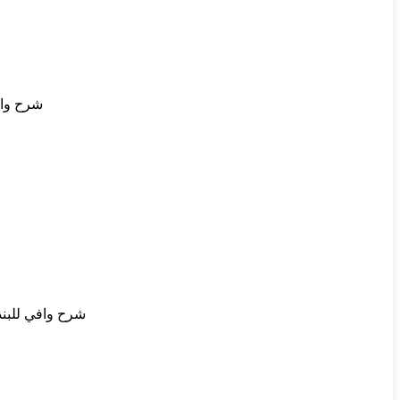
شرح واف
شرح وافي للبند