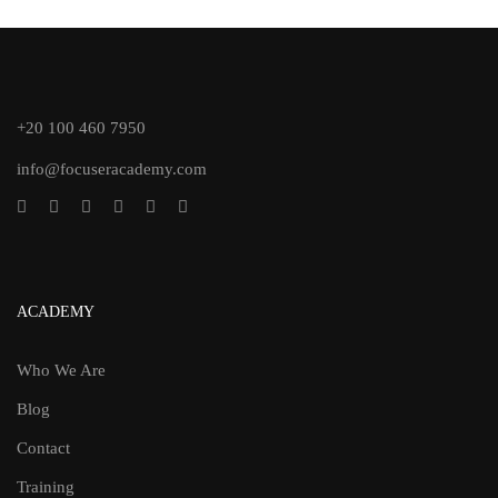
+20 100 460 7950
info@focuseracademy.com
ACADEMY
Who We Are
Blog
Contact
Training