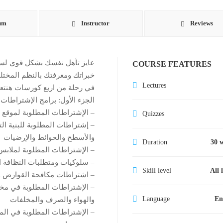
um
Instructor
Reviews
عايز تأهل نفسك بشكل قوي لسو
COURSE FEATURES
خبراتك ومعرفتك بالنظم المختلف
Lectures
في رحلة من اربع كورسات هنتع
الجزء الأول: برامج الإشتراطات الأولية re-Request Program- 3
– الإشتراطات المطلوبة لموقع ا
Quizzes
– إشتراطات المطلوبة للبنية ال
والأسطح والحوائط والإرضيات
Duration
30 
– الإشتراطات المطلوبة لملابس
– سلوكيات ومتطلبات النظافة 
Skill level
All 
– اشتراطات مكافحة القوارض 
– الإشتراطات المطلوبة في مخ
Language
En
والهواء والصرف والمخلفات
– الإشتراطات المطلوبة في الما