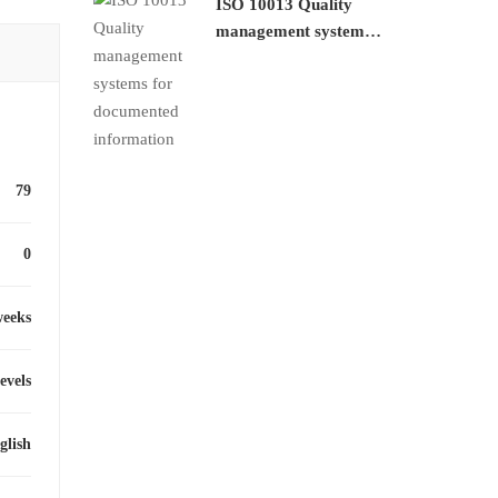
ISO 10013 Quality
management systems
for documented
information
79
0
weeks
levels
glish