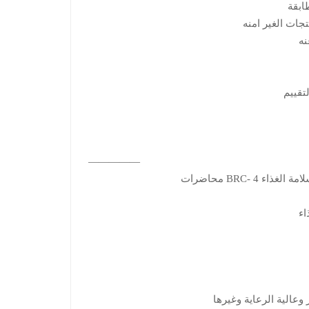
ابقة
جات الغير امنه
نه
تقييم
—————
ء BRC- 4 محاضرات