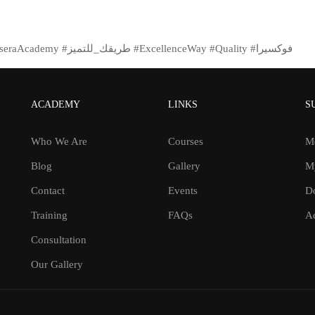
#ISO_17025 #EnhanceYourKnowledge #عزز_معرفتك #فوكسيرا #FocuseraAcademy #طريقك_للتميز #ExcellenceWay #Quality #فوكسيرا
ACADEMY
LINKS
S
Who We Are
Courses
M
Blog
Gallery
M
Contact
Events
D
Training
FAQs
Ac
Consultation
Our Gallery