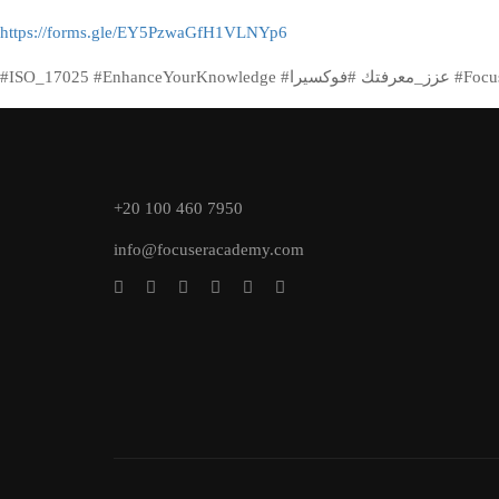
https://forms.gle/EY5PzwaGfH1VLNYp6
+20 100 460 7950
info@focuseracademy.com