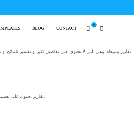
0
EMPLATES
BLOG
CONTACT
تقارير بسيطة: وهي التي لا تحتوي علي تفاصيل كثير او تفسير للنتائح او 
تقارير تحتوي علي تفسيرات وتحليل للنتائج: وهي تقارير تحتوي علي تفسير للنتائج من قبل المعمل في حالة وجود تفسير للنتائج يجب أن يتم بواسطة خبير وذو كفاءة عالية.