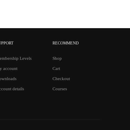
UPPORT
RECOMMEND
embership Levels
Shop
y account
Cart
ownloads
Checkout
count details
Courses